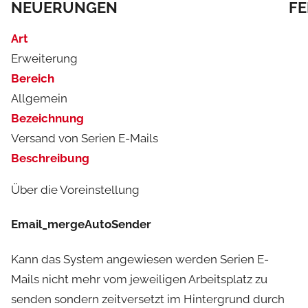
NEUERUNGEN
F
a
d
Art
m
Erweiterung
i
Bereich
n
Allgemein
Bezeichnung
Versand von Serien E-Mails
Beschreibung
Über die Voreinstellung
Email_mergeAutoSender
Kann das System angewiesen werden Serien E-
Mails nicht mehr vom jeweiligen Arbeitsplatz zu
senden sondern zeitversetzt im Hintergrund durch