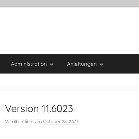
Administration
Anleitungen
Version 11.6023
Veröffentlicht am
Oktober 24, 2021
v
o
n