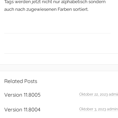
Tags werden jetzt nicht nur alphabetisch sondern
auch nach zugewiesenen Farben sortiert.
R
e
Related Posts
l
e
Version 11.8005
Oktober 22, 2023
admi
a
s
Version 11.8004
e
Oktober 3, 2023
admin
N