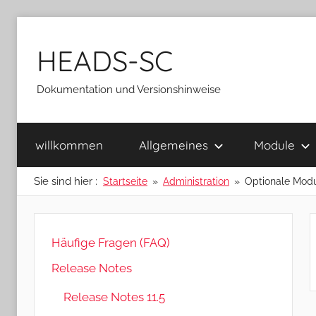
Zum
Inhalt
HEADS-SC
springen
Dokumentation und Versionshinweise
willkommen
Allgemeines
Module
Sie sind hier :
Startseite
Administration
Optionale Mod
Häufige Fragen (FAQ)
Release Notes
Release Notes 11.5