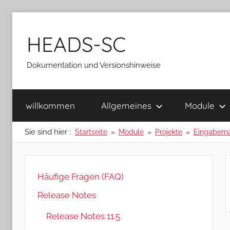
Zum
Inhalt
HEADS-SC
springen
Dokumentation und Versionshinweise
willkommen
Allgemeines
Module
Sie sind hier :
Startseite
Module
Projekte
Eingabem
Häufige Fragen (FAQ)
Release Notes
Release Notes 11.5