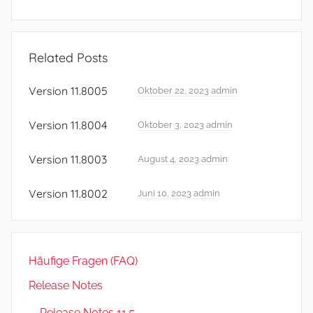
R
e
Related Posts
l
e
Version 11.8005
Oktober 22, 2023
admin
a
s
Version 11.8004
Oktober 3, 2023
admin
e
N
Version 11.8003
August 4, 2023
admin
o
Version 11.8002
t
Juni 10, 2023
admin
e
s
,
Häufige Fragen (FAQ)
R
e
Release Notes
l
Release Notes 11.5