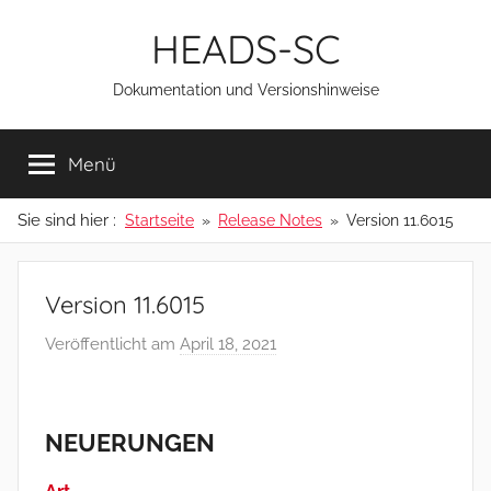
Zum
HEADS-SC
Inhalt
springen
Dokumentation und Versionshinweise
Menü
Sie sind hier :
Startseite
Release Notes
Version 11.6015
Version 11.6015
Veröffentlicht am
April 18, 2021
v
o
n
a
NEUERUNGEN
d
m