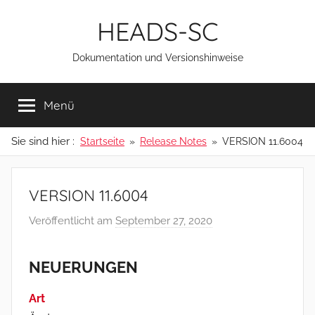
Zum
HEADS-SC
Inhalt
springen
Dokumentation und Versionshinweise
Menü
Sie sind hier :
Startseite
Release Notes
VERSION 11.6004
VERSION 11.6004
Veröffentlicht am
September 27, 2020
v
o
n
NEUERUNGEN
a
d
Art
m