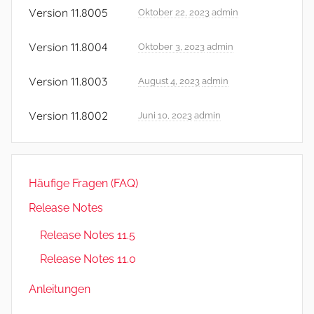
e
Version 11.8005
Oktober 22, 2023
admin
a
s
Version 11.8004
Oktober 3, 2023
admin
e
N
Version 11.8003
August 4, 2023
admin
o
Version 11.8002
t
Juni 10, 2023
admin
e
s
,
Häufige Fragen (FAQ)
R
e
Release Notes
l
Release Notes 11.5
e
Release Notes 11.0
a
s
Anleitungen
e