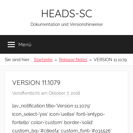
Zum
HEADS-SC
Inhalt
springen
Dokumentation und Versionshinweise
Menü
Sie sind hier :
Startseite
Release Notes
VERSION 11.1079
VERSION 11.1079
Veröffentlicht am
Oktober 7, 2018
v
o
[av_notification title=’Version 11.1079′
n
icon_select=’yes‘ icon=’ue81e‘ font=’entypo-
a
fontello‘ color=’custom‘ border=’solid‘
d
custom_bg=’#c8e0f4′ custom_font=’#031526′
m