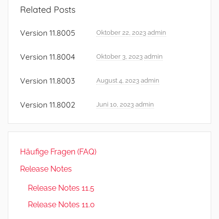
e
Related Posts
l
e
Version 11.8005
Oktober 22, 2023
admin
a
s
Version 11.8004
Oktober 3, 2023
admin
e
N
Version 11.8003
August 4, 2023
admin
o
Version 11.8002
t
Juni 10, 2023
admin
e
s
,
Häufige Fragen (FAQ)
R
e
Release Notes
l
Release Notes 11.5
e
Release Notes 11.0
a
s