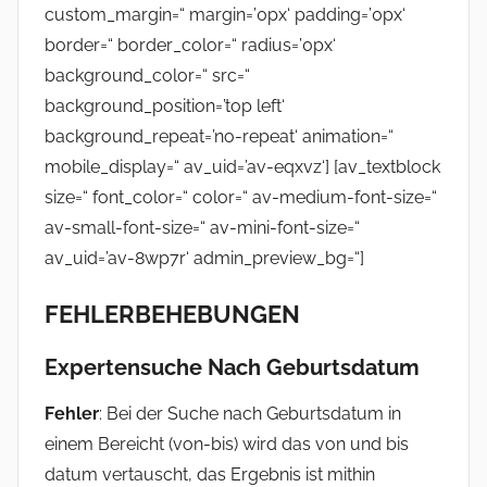
custom_margin=“ margin=’0px‘ padding=’0px‘
border=“ border_color=“ radius=’0px‘
background_color=“ src=“
background_position=’top left‘
background_repeat=’no-repeat‘ animation=“
mobile_display=“ av_uid=’av-eqxvz‘] [av_textblock
size=“ font_color=“ color=“ av-medium-font-size=“
av-small-font-size=“ av-mini-font-size=“
av_uid=’av-8wp7r‘ admin_preview_bg=“]
FEHLERBEHEBUNGEN
Expertensuche
Nach Geburtsdatum
Fehler
: Bei der Suche nach Geburtsdatum in
einem Bereicht (von-bis) wird das von und bis
datum vertauscht, das Ergebnis ist mithin