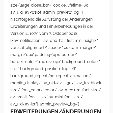
size=’large‘ close_btn=“ cookie_lifetime=’60‘
i
av_uid=’av-w1l0f‘ admin_preview_bg=“]
n
Nachfolgend die Auflistung der Änderungen,
Erweiterungen und Fehlerbehebungen in der
Version 11.1079 vom 7. Oktober 2018
[/av_notification] [av_one_half first min_height=“
vertical_alignment=“ space=“ custom_margin=“
margin=’0px‘ padding=’0px‘ border=“
border_color=“ radius=’0px‘ background_color=“
src=“ background_position=’top left‘
background_repeat=’no-repeat‘ animation=“
mobile_display=“ av_uid=’av-st3c7′] [av_textblock
size=“ font_color=“ color=“ av-medium-font-size=“
av-small-font-size=“ av-mini-font-size=“
av_uid=’av-izrfj‘ admin_preview_bg=“]
ERWEITERUNGEN/ÄNDERUNGEN