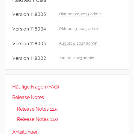
l
e
Version 11.8005
Oktober 22, 2023
admin
a
s
Version 11.8004
Oktober 3, 2023
admin
e
N
Version 11.8003
August 4, 2023
admin
o
Version 11.8002
t
Juni 10, 2023
admin
e
s
,
Häufige Fragen (FAQ)
R
e
Release Notes
l
Release Notes 11.5
e
Release Notes 11.0
a
s
Anleitungen