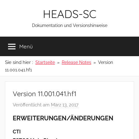
Zum
HEADS-SC
Inhalt
springen
Dokumentation und Versionshinweise
Menü
Sie sind hier :
Startseite
Release Notes
Version
11.001.041.hf1
Version 11.001.041.hf1
Veröffentlicht am
März 13, 2017
v
o
ERWEITERUNGEN/ÄNDERUNGEN
n
a
CTI
d