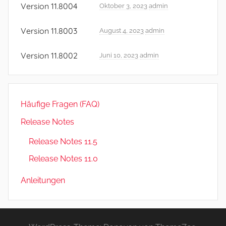
s
Version 11.8004
Oktober 3, 2023
admin
e
N
Version 11.8003
August 4, 2023
admin
o
Version 11.8002
t
Juni 10, 2023
admin
e
s
,
Häufige Fragen (FAQ)
R
e
Release Notes
l
Release Notes 11.5
e
Release Notes 11.0
a
s
Anleitungen
e
N
o
t