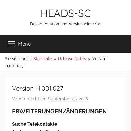
Zum
HEADS-SC
Inhalt
springen
Dokumentation und Versionshinweise
Menü
Sie sind hier :
Startseite
Release Notes
Version
11.001.027
Version 11.001.027
Veröffentlicht am
September 25, 2016
v
o
ERWEITERUNGEN/ÄNDERUNGEN
n
a
Suche Telekontakte
d