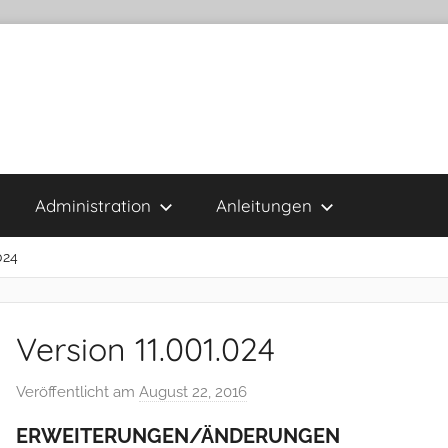
Administration
Anleitungen
024
Version 11.001.024
Veröffentlicht am
August 22, 2016
v
o
ERWEITERUNGEN/ÄNDERUNGEN
n