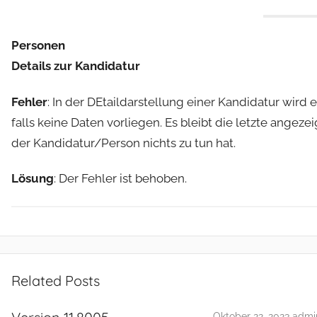
Personen
Details zur Kandidatur
Fehler
: In der DEtaildarstellung einer Kandidatur wird
falls keine Daten vorliegen. Es bleibt die letzte angez
der Kandidatur/Person nichts zu tun hat.
Lösung
: Der Fehler ist behoben.
R
e
Related Posts
l
e
Oktober 22, 2023
admi