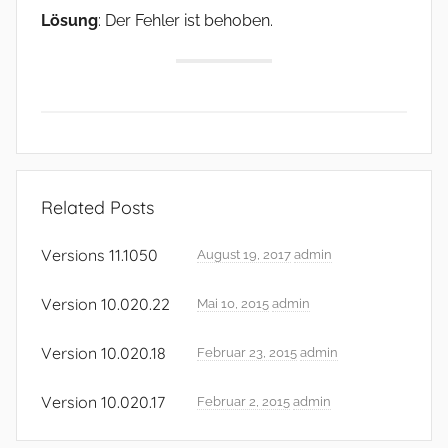
Lösung
: Der Fehler ist behoben.
U
n
Related Posts
c
a
Versions 11.1050
August 19, 2017
admin
t
e
Version 10.020.22
Mai 10, 2015
admin
g
o
Version 10.020.18
Februar 23, 2015
admin
r
Version 10.020.17
i
Februar 2, 2015
admin
z