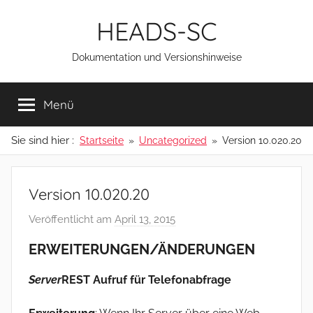
Zum
HEADS-SC
Inhalt
springen
Dokumentation und Versionshinweise
Menü
Sie sind hier :
Startseite
Uncategorized
Version 10.020.20
Version 10.020.20
Veröffentlicht am
April 13, 2015
v
o
ERWEITERUNGEN/ÄNDERUNGEN
n
a
Server
REST Aufruf für Telefonabfrage
d
m