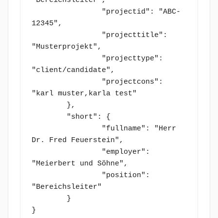
"Bereichsleiter",

		"projectid": "ABC-
12345",

		"projecttitle": 
"Musterprojekt",

		"projecttype": 
"client/candidate",

		"projectcons": 
"karl muster,karla test"

	},

	"short": {

		"fullname": "Herr 
Dr. Fred Feuerstein",

		"employer": 
"Meierbert und Söhne",

		"position": 
"Bereichsleiter"

	}

}