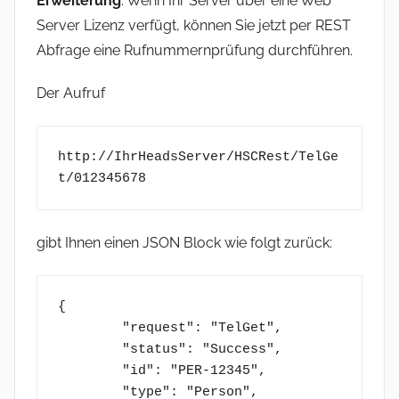
Erweiterung
: Wenn Ihr Server über eine Web
i
Server Lizenz verfügt, können Sie jetzt per REST
n
Abfrage eine Rufnummernprüfung durchführen.
Der Aufruf
http://IhrHeadsServer/HSCRest/TelGe
t/012345678
gibt Ihnen einen JSON Block wie folgt zurück:
{

	"request": "TelGet",

	"status": "Success",

	"id": "PER-12345",

	"type": "Person",
