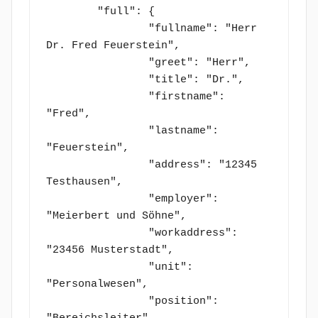
	"full": {

		"fullname": "Herr 
Dr. Fred Feuerstein",

		"greet": "Herr",

		"title": "Dr.",

		"firstname": 
"Fred",

		"lastname": 
"Feuerstein",

		"address": "12345 
Testhausen",

		"employer": 
"Meierbert und Söhne",

		"workaddress": 
"23456 Musterstadt",

		"unit": 
"Personalwesen",

		"position": 