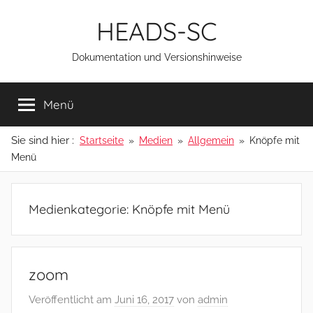
Zum
HEADS-SC
Inhalt
springen
Dokumentation und Versionshinweise
Menü
Sie sind hier :
Startseite
Medien
Allgemein
Knöpfe mit
Menü
Medienkategorie:
Knöpfe mit Menü
zoom
Veröffentlicht am
Juni 16, 2017
von
admin